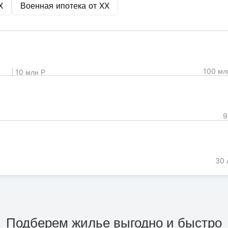
X
Военная ипотека от
XX
100 мл
10 млн Р
9
30 
Подберем жилье выгодно и быстро