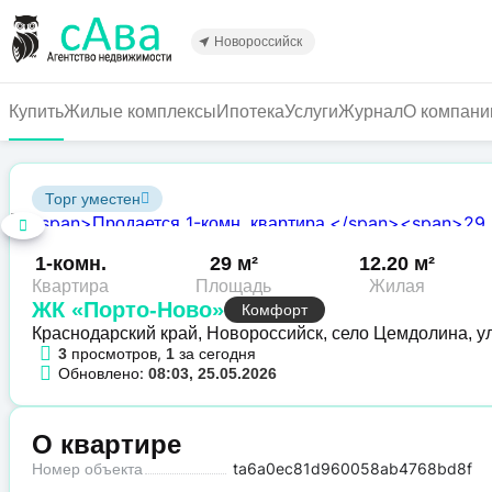
Перейти
к
Новороссийск
основному
содержанию
Купить
Жилые комплексы
Ипотека
Услуги
Журнал
О компани
Торг уместен
1-комн.
29 м²
12.20 м²
Квартира
Площадь
Жилая
ЖК «Порто-Ново»
Комфорт
Краснодарский край, Новороссийск, село Цемдолина, ул
просмотров,
за сегодня
3
1
Обновлено:
08:03, 25.05.2026
О квартире
Номер объекта
ta6a0ec81d960058ab4768bd8f