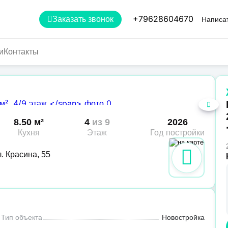
+79628604670
Заказать звонок
Написат
и
Контакты
8.50 м²
4
из 9
2026
Кухня
Этаж
Год постройки
. Красина, 55
Тип объекта
Новостройка