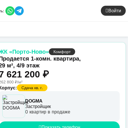
ь:
Войти
ЖК «Порто-Ново»
Комфорт
Продается 1-комн. квартира,
29 м², 4/9 этаж
7 621 200 ₽
262 800 ₽/м²
Сдача кв. г.
Корпус:
DOGMA
Застройщик
0 квартир в продаже
Показать телефон