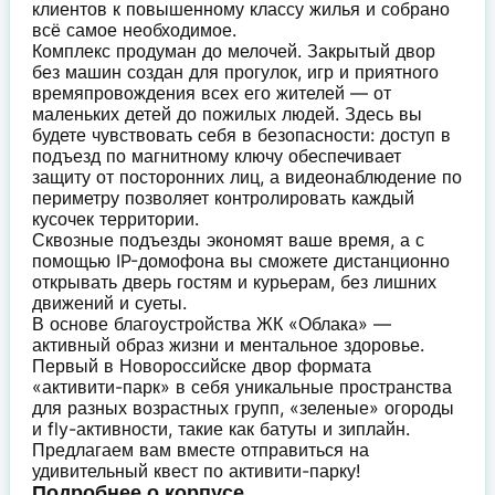
клиентов к повышенному классу жилья и собрано
всё самое необходимое.
Комплекс продуман до мелочей. Закрытый двор
без машин создан для прогулок, игр и приятного
времяпровождения всех его жителей — от
маленьких детей до пожилых людей. Здесь вы
будете чувствовать себя в безопасности: доступ в
подъезд по магнитному ключу обеспечивает
защиту от посторонних лиц, а видеонаблюдение по
периметру позволяет контролировать каждый
кусочек территории.
Сквозные подъезды экономят ваше время, а с
помощью IP-домофона вы сможете дистанционно
открывать дверь гостям и курьерам, без лишних
движений и суеты.
В основе благоустройства ЖК «Облака» —
активный образ жизни и ментальное здоровье.
Первый в Новороссийске двор формата
«активити-парк» в себя уникальные пространства
для разных возрастных групп, «зеленые» огороды
и fly-активности, такие как батуты и зиплайн.
Предлагаем вам вместе отправиться на
удивительный квест по активити-парку!
Подробнее о корпусе