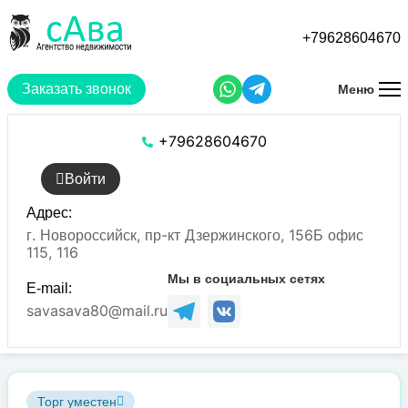
Перейти
к
+79628604670
основному
содержанию
Заказать звонок
Меню
+79628604670
Войти
Адрес:
г. Новороссийск, пр-кт Дзержинского, 156Б офис
115, 116
Мы в социальных сетях
E-mail:
savasava80@mail.ru
Торг уместен