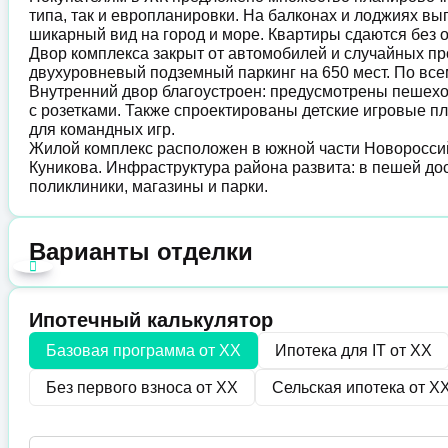
типа, так и европланировки. На балконах и лоджиях в
шикарный вид на город и море. Квартиры сдаются без 
Двор комплекса закрыт от автомобилей и случайных п
двухуровневый подземный паркинг на 650 мест. По вс
Внутренний двор благоустроен: предусмотрены пешехо
с розетками. Также спроектированы детские игровые 
для командных игр.
Жилой комплекс расположен в южной части Новороссий
Куникова. Инфраструктура района развита: в пешей дос
поликлиники, магазины и парки.
Варианты отделки
Ипотечный калькулятор
Базовая программа от
XX
Ипотека для IT от
XX
Без первого взноса от
XX
Сельская ипотека от
X