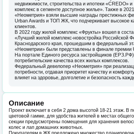
недвижимости, строительства и ипотеки «CREDO» и
комплекс в сегменте доступное жилье». Также в 202
«Неометрия» взяли высшие награды престижных фед
Urban Awards и ТОП ЖК, что подчеркивает высокое 
клиентов.
В 2022 году жилой комплекс «Фрукты» вошел в сос
«Лучший жилой комплекс-новостройка Российской Ф
Краснодарского края, прошедшим в федеральный эта
«Неометрии» были представлены в финале премии U
На портале Единого ресурса застройщиков (ЕРЗ.РФ)
потребительские качества всех жилых комплексов.
Федеральный девелопер «Неометрия» при реализации
потребности, отдавая приоритет качеству и комфорту
влияет на здоровье, долголетие и безопасность кажд
Описание
Проект включает в себя 2 дома высотой 18-21 этаж. В 
цветовой гамме, для удобства жителей в местах общег
секции предусмотрены помещения для хранения велоси
колес и лап домашних животных.
Покупателям в ЖК предложено множество планировочны