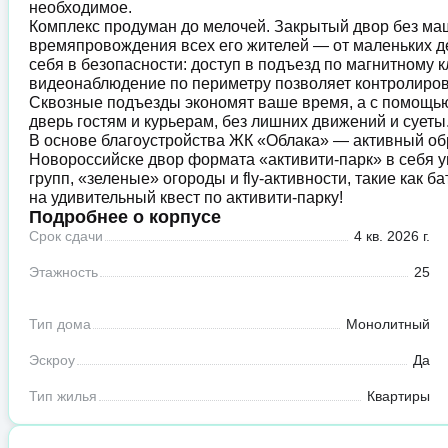
необходимое.
Комплекс продуман до мелочей. Закрытый двор без маши
времяпровождения всех его жителей — от маленьких де
себя в безопасности: доступ в подъезд по магнитному 
видеонаблюдение по периметру позволяет контролиров
Сквозные подъезды экономят ваше время, а с помощь
дверь гостям и курьерам, без лишних движений и суеты
В основе благоустройства ЖК «Облака» — активный об
Новороссийске двор формата «активити-парк» в себя 
групп, «зеленые» огороды и fly-активности, такие как 
на удивительный квест по активити-парку!
Подробнее о корпусе
Срок сдачи
4 кв. 2026 г.
Этажность
25
Тип дома
Монолитный
Эскроу
Да
Тип жилья
Квартиры