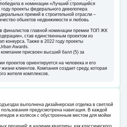
 победила в номинации «Лучший строящийся
1 году проекты федерального девелопера
еральных премий в строительной отрасли –
качество объектов недвижимости и любовь
тав финалистов главной номинации премии ТОП ЖК
едерации», став единственным проектом из
п конкурса. Также в 2022 году проекты
rban Awards.
 компании присвоен высший балл (5) за
 проектов ориентируется на человека и его
 жизни клиентов. Компания создает среду, которая
ого жителя комплексов.
подъездах выполнена дизайнерская отделка в светлой
о пользования предусмотрена навигация. В каждой
педов и колясок с обустроенным местом для мойки
х решений: в наличии квартиры, как классического