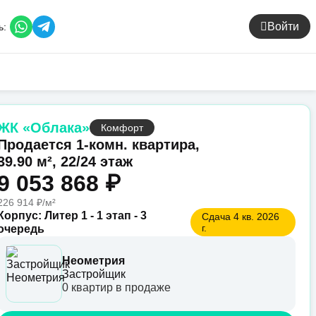
Войти
ь:
ЖК «Облака»
Комфорт
Продается 1-комн. квартира,
39.90 м², 22/24 этаж
9 053 868 ₽
226 914 ₽/м²
Корпус: Литер 1 - 1 этап - 3
Сдача 4 кв. 2026
г.
очередь
Неометрия
Застройщик
0 квартир в продаже