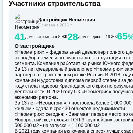
Участники строительства
Застройщик Неометрия
Основан в 2010 г.
65
41
28
домов строится в 8 ЖК
домов сдано в 16 ЖК
О застройщике
«Неометрия» – федеральный девелопер полного цик
от подбора земельного участка до эксплуатации гот
сегмента. Компания работает на рынке Южного федер
За 13 лет федеральный девелопер «Неометрия» зар
партнер на строительном рынке России. В 2018 год
компаний и удостоена диплома первой степени за до
году стала лидером Краснодарского края по резуль
деятельности. В 2020 году СК «Неометрия» получил
экономики региона.
За 13 лет «Неометрия»: • построила более 1 000 00
жильем • сдала в срок 30 объектов недвижимости
«Неометрия» сегодня: • Занимает первое место по о
Новороссийске; • входит ТОП-3 крупнейших застройщ
500 000 м2 • на запуске – 1 100 000 м2
В 2021 году компания включена в список лучших за