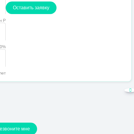
Оставить заявку
н Р
90%
лет
езвоните мне