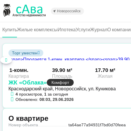
Перейти
к
Новороссийск
основному
содержанию
Купить
Жилые комплексы
Ипотека
Услуги
Журнал
О компани
Торг уместен
1-комн.
39.90 м²
17.70 м²
Квартира
Площадь
Жилая
ЖК «Облака»
Комфорт
Краснодарский край, Новороссийск, ул. Куникова
4
просмотров,
1
за сегодня
Обновлено:
08:03, 29.06.2026
О квартире
Номер объекта
ta64ae77a94931f7bd0d70feea