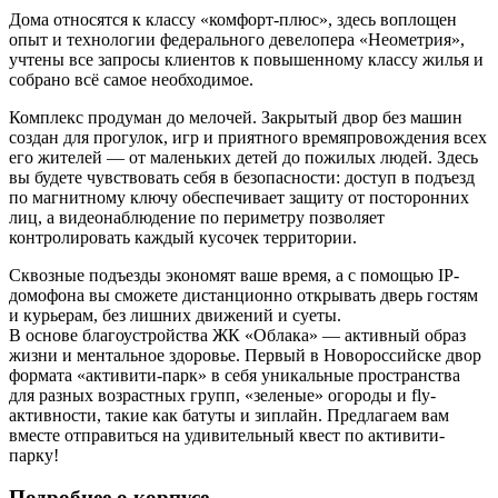
Дома относятся к классу «комфорт-плюс», здесь воплощен
опыт и технологии федерального девелопера «Неометрия»,
учтены все запросы клиентов к повышенному классу жилья и
собрано всё самое необходимое.
Комплекс продуман до мелочей. Закрытый двор без машин
создан для прогулок, игр и приятного времяпровождения всех
его жителей — от маленьких детей до пожилых людей. Здесь
вы будете чувствовать себя в безопасности: доступ в подъезд
по магнитному ключу обеспечивает защиту от посторонних
лиц, а видеонаблюдение по периметру позволяет
контролировать каждый кусочек территории.
Сквозные подъезды экономят ваше время, а с помощью IP-
домофона вы сможете дистанционно открывать дверь гостям
и курьерам, без лишних движений и суеты.
В основе благоустройства ЖК «Облака» — активный образ
жизни и ментальное здоровье. Первый в Новороссийске двор
формата «активити-парк» в себя уникальные пространства
для разных возрастных групп, «зеленые» огороды и fly-
активности, такие как батуты и зиплайн. Предлагаем вам
вместе отправиться на удивительный квест по активити-
парку!
Подробнее о корпусе