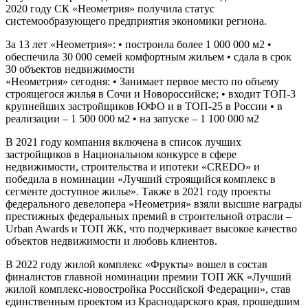
2020 году СК «Неометрия» получила статус
системообразующего предприятия экономики региона.
За 13 лет «Неометрия»: • построила более 1 000 000 м2 •
обеспечила 30 000 семей комфортным жильем • сдала в срок
30 объектов недвижимости
«Неометрия» сегодня: • Занимает первое место по объему
строящегося жилья в Сочи и Новороссийске; • входит ТОП-3
крупнейших застройщиков ЮФО и в ТОП-25 в России • в
реализации – 1 500 000 м2 • на запуске – 1 100 000 м2
В 2021 году компания включена в список лучших
застройщиков в Национальном конкурсе в сфере
недвижимости, строительства и ипотеки «CREDO» и
победила в номинации «Лучший строящийся комплекс в
сегменте доступное жилье». Также в 2021 году проекты
федерального девелопера «Неометрия» взяли высшие награды
престижных федеральных премий в строительной отрасли –
Urban Awards и ТОП ЖК, что подчеркивает высокое качество
объектов недвижимости и любовь клиентов.
В 2022 году жилой комплекс «Фрукты» вошел в состав
финалистов главной номинации премии ТОП ЖК «Лучший
жилой комплекс-новостройка Российской Федерации», став
единственным проектом из Краснодарского края, прошедшим