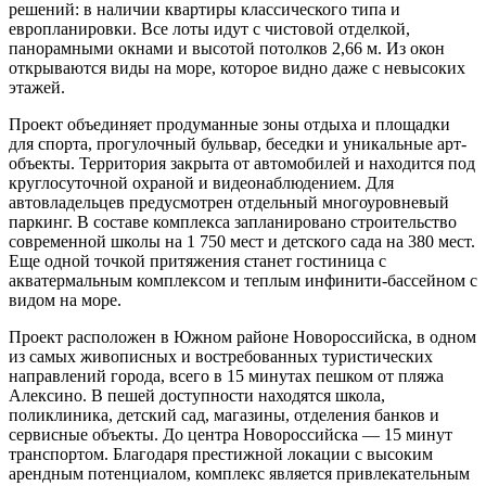
решений: в наличии квартиры классического типа и
европланировки. Все лоты идут с чистовой отделкой,
панорамными окнами и высотой потолков 2,66 м. Из окон
открываются виды на море, которое видно даже с невысоких
этажей.
Проект объединяет продуманные зоны отдыха и площадки
для спорта, прогулочный бульвар, беседки и уникальные арт-
объекты. Территория закрыта от автомобилей и находится под
круглосуточной охраной и видеонаблюдением. Для
автовладельцев предусмотрен отдельный многоуровневый
паркинг. В составе комплекса запланировано строительство
современной школы на 1 750 мест и детского сада на 380 мест.
Еще одной точкой притяжения станет гостиница с
акватермальным комплексом и теплым инфинити-бассейном с
видом на море.
Проект расположен в Южном районе Новороссийска, в одном
из самых живописных и востребованных туристических
направлений города, всего в 15 минутах пешком от пляжа
Алексино. В пешей доступности находятся школа,
поликлиника, детский сад, магазины, отделения банков и
сервисные объекты. До центра Новороссийска — 15 минут
транспортом. Благодаря престижной локации с высоким
арендным потенциалом, комплекс является привлекательным