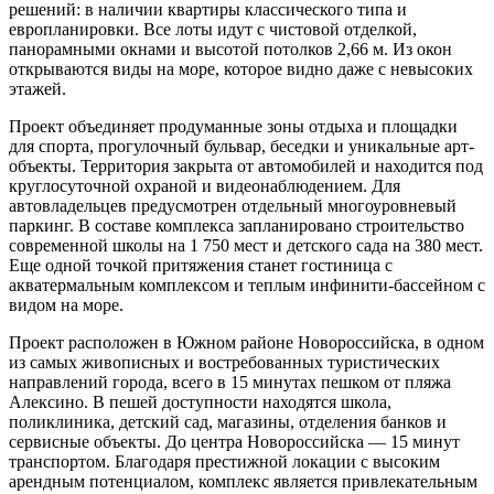
решений: в наличии квартиры классического типа и
европланировки. Все лоты идут с чистовой отделкой,
панорамными окнами и высотой потолков 2,66 м. Из окон
открываются виды на море, которое видно даже с невысоких
этажей.
Проект объединяет продуманные зоны отдыха и площадки
для спорта, прогулочный бульвар, беседки и уникальные арт-
объекты. Территория закрыта от автомобилей и находится под
круглосуточной охраной и видеонаблюдением. Для
автовладельцев предусмотрен отдельный многоуровневый
паркинг. В составе комплекса запланировано строительство
современной школы на 1 750 мест и детского сада на 380 мест.
Еще одной точкой притяжения станет гостиница с
акватермальным комплексом и теплым инфинити-бассейном с
видом на море.
Проект расположен в Южном районе Новороссийска, в одном
из самых живописных и востребованных туристических
направлений города, всего в 15 минутах пешком от пляжа
Алексино. В пешей доступности находятся школа,
поликлиника, детский сад, магазины, отделения банков и
сервисные объекты. До центра Новороссийска — 15 минут
транспортом. Благодаря престижной локации с высоким
арендным потенциалом, комплекс является привлекательным