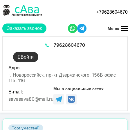
Перейти
к
+79628604670
основному
содержанию
Заказать звонок
Меню
+79628604670
Войти
Адрес:
г. Новороссийск, пр-кт Дзержинского, 156Б офис
115, 116
Мы в социальных сетях
E-mail:
savasava80@mail.ru
Торг уместен