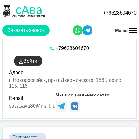
Перейти
к
+79628604670
основному
содержанию
Заказать звонок
Меню
+79628604670
Войти
Адрес:
г. Новороссийск, пр-кт Дзержинского, 156Б офис
115, 116
Мы в социальных сетях
E-mail:
savasava80@mail.ru
Торг уместен