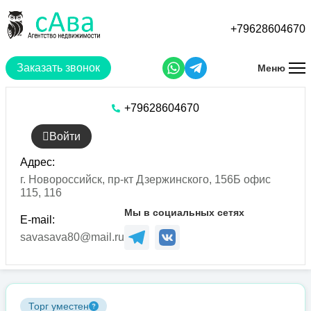
Перейти
к
+79628604670
основному
содержанию
Заказать звонок
Меню
+79628604670
Войти
Адрес:
г. Новороссийск, пр-кт Дзержинского, 156Б офис
115, 116
Мы в социальных сетях
E-mail:
savasava80@mail.ru
Торг уместен