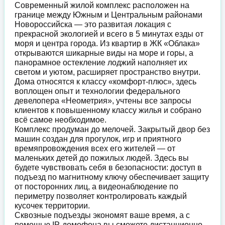
Современный жилой комплекс расположен на
границе между Южным и Центральным районами
Новороссийска — это развитая локация с
прекрасной экологией и всего в 5 минутах езды от
моря и центра города. Из квартир в ЖК «Облака»
открываются шикарные виды на море и горы, а
панорамное остекление лоджий наполняет их
светом и уютом, расширяет пространство внутри.
Дома относятся к классу «комфорт-плюс», здесь
воплощен опыт и технологии федерального
девелопера «Неометрия», учтены все запросы
клиентов к повышенному классу жилья и собрано
всё самое необходимое.
Комплекс продуман до мелочей. Закрытый двор без
машин создан для прогулок, игр и приятного
времяпровождения всех его жителей — от
маленьких детей до пожилых людей. Здесь вы
будете чувствовать себя в безопасности: доступ в
подъезд по магнитному ключу обеспечивает защиту
от посторонних лиц, а видеонаблюдение по
периметру позволяет контролировать каждый
кусочек территории.
Сквозные подъезды экономят ваше время, а с
помощью IP-домофона вы сможете дистанционно