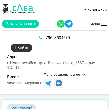
Перейти
к
+79628604670
основному
содержанию
Заказать звонок
Меню
+79628604670
Войти
Адрес:
г. Новороссийск, пр-кт Дзержинского, 156Б офис
115, 116
Мы в социальных сетях
E-mail:
savasava80@mail.ru
Торг уместен