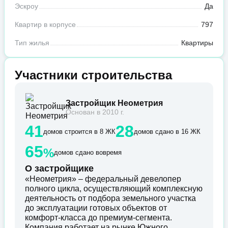
Эскроу
Да
Квартир в корпусе
797
Тип жилья
Квартиры
Участники строительства
Застройщик Неометрия
Основан в 2010 г.
41
28
домов строится в 8 ЖК
домов сдано в 16 ЖК
65
%
домов сдано вовремя
О застройщике
«Неометрия» – федеральный девелопер
полного цикла, осуществляющий комплексную
деятельность от подбора земельного участка
до эксплуатации готовых объектов от
комфорт-класса до премиум-сегмента.
Компания работает на рынке Южного