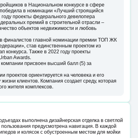
стройщиков в Национальном конкурсе в сфере
 победила в номинации «Лучший строящийся
1 году проекты федерального девелопера
еральных премий в строительной отрасли –
качество объектов недвижимости и любовь
тав финалистов главной номинации премии ТОП ЖК
едерации», став единственным проектом из
п конкурса. Также в 2022 году проекты
rban Awards.
 компании присвоен высший балл (5) за
 проектов ориентируется на человека и его
 жизни клиентов. Компания создает среду, которая
ого жителя комплексов.
подъездах выполнена дизайнерская отделка в светлой
о пользования предусмотрена навигация. В каждой
педов и колясок с обустроенным местом для мойки