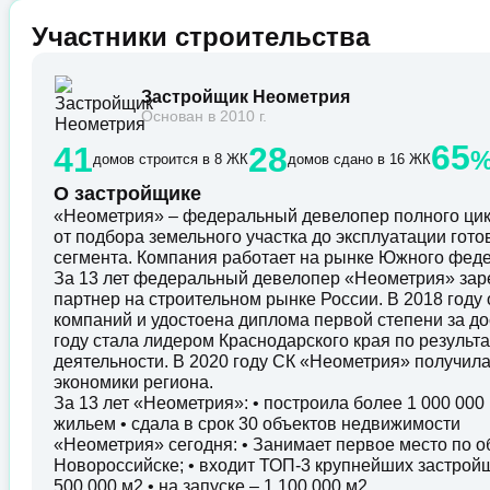
Участники строительства
Застройщик Неометрия
Основан в 2010 г.
65
41
28
домов строится в 8 ЖК
домов сдано в 16 ЖК
О застройщике
«Неометрия» – федеральный девелопер полного цик
от подбора земельного участка до эксплуатации гот
сегмента. Компания работает на рынке Южного федер
За 13 лет федеральный девелопер «Неометрия» зар
партнер на строительном рынке России. В 2018 год
компаний и удостоена диплома первой степени за до
году стала лидером Краснодарского края по резуль
деятельности. В 2020 году СК «Неометрия» получил
экономики региона.
За 13 лет «Неометрия»: • построила более 1 000 00
жильем • сдала в срок 30 объектов недвижимости
«Неометрия» сегодня: • Занимает первое место по о
Новороссийске; • входит ТОП-3 крупнейших застройщ
500 000 м2 • на запуске – 1 100 000 м2