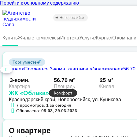
Перейти к основному содержанию
Новороссийск
Купить
Жилые комплексы
Ипотека
Услуги
Журнал
О компани
Торг уместен
3-комн.
56.70 м²
25 м²
Квартира
Площадь
Жилая
ЖК «Облака»
Комфорт
Краснодарский край, Новороссийск, ул. Куникова
7
просмотров,
1
за сегодня
Обновлено:
08:03, 29.06.2026
О квартире