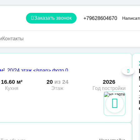
Заказать звонок
+79628604670
Написат
и
Контакты
16.60 м²
20
из 24
2026
Кухня
Этаж
Год постройки