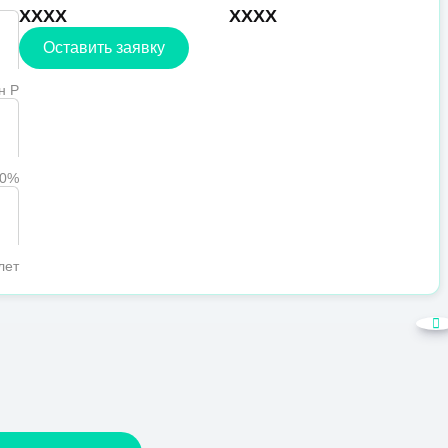
XXXX
XXXX
Оставить заявку
н Р
90%
лет