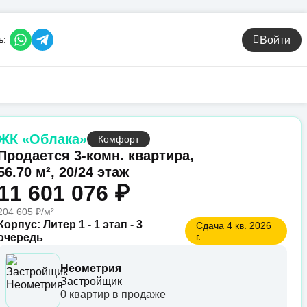
Войти
ь:
ЖК «Облака»
Комфорт
Продается 3-комн. квартира,
56.70 м², 20/24 этаж
11 601 076 ₽
204 605 ₽/м²
Корпус: Литер 1 - 1 этап - 3
Сдача 4 кв. 2026
г.
очередь
Неометрия
Застройщик
0 квартир в продаже