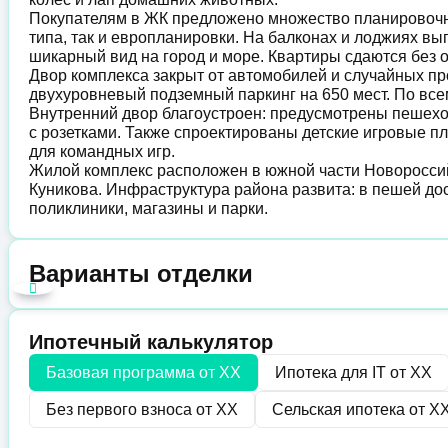
Покупателям в ЖК предложено множество планировочны
типа, так и европланировки. На балконах и лоджиях в
шикарный вид на город и море. Квартиры сдаются без 
Двор комплекса закрыт от автомобилей и случайных п
двухуровневый подземный паркинг на 650 мест. По вс
Внутренний двор благоустроен: предусмотрены пешехо
с розетками. Также спроектированы детские игровые 
для командных игр.
Жилой комплекс расположен в южной части Новороссий
Куникова. Инфраструктура района развита: в пешей дос
поликлиники, магазины и парки.
Варианты отделки
Ипотечный калькулятор
Базовая программа от
XX
Ипотека для IT от
XX
Без первого взноса от
XX
Сельская ипотека от
X