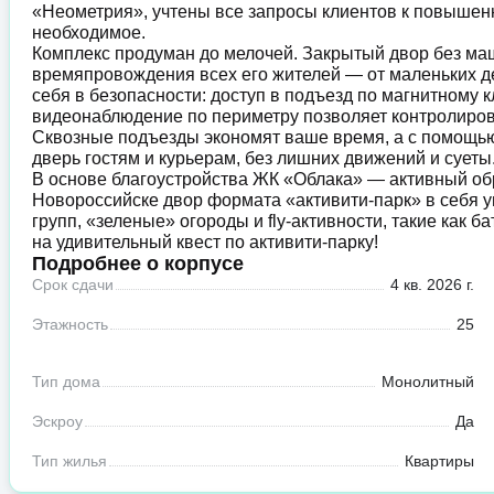
«Неометрия», учтены все запросы клиентов к повышен
необходимое.
Комплекс продуман до мелочей. Закрытый двор без маши
времяпровождения всех его жителей — от маленьких де
себя в безопасности: доступ в подъезд по магнитному 
видеонаблюдение по периметру позволяет контролиров
Сквозные подъезды экономят ваше время, а с помощь
дверь гостям и курьерам, без лишних движений и суеты
В основе благоустройства ЖК «Облака» — активный об
Новороссийске двор формата «активити-парк» в себя 
групп, «зеленые» огороды и fly-активности, такие как 
на удивительный квест по активити-парку!
Подробнее о корпусе
Срок сдачи
4 кв. 2026 г.
Этажность
25
Тип дома
Монолитный
Эскроу
Да
Тип жилья
Квартиры