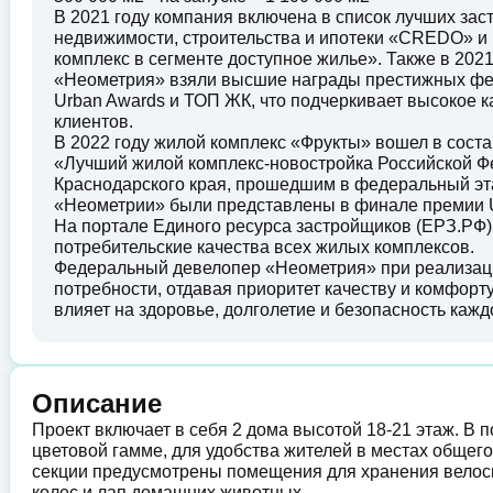
В 2021 году компания включена в список лучших за
недвижимости, строительства и ипотеки «CREDO» и
комплекс в сегменте доступное жилье». Также в 202
«Неометрия» взяли высшие награды престижных фед
Urban Awards и ТОП ЖК, что подчеркивает высокое 
клиентов.
В 2022 году жилой комплекс «Фрукты» вошел в сос
«Лучший жилой комплекс-новостройка Российской Ф
Краснодарского края, прошедшим в федеральный эта
«Неометрии» были представлены в финале премии U
На портале Единого ресурса застройщиков (ЕРЗ.РФ)
потребительские качества всех жилых комплексов.
Федеральный девелопер «Неометрия» при реализации
потребности, отдавая приоритет качеству и комфорту
влияет на здоровье, долголетие и безопасность кажд
Описание
Проект включает в себя 2 дома высотой 18-21 этаж. В 
цветовой гамме, для удобства жителей в местах общег
секции предусмотрены помещения для хранения велоси
колес и лап домашних животных.