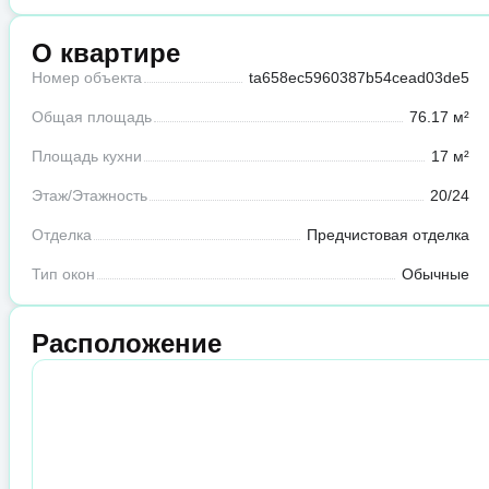
О квартире
Номер объекта
ta658ec5960387b54cead03de5
Общая площадь
76.17 м²
Площадь кухни
17 м²
Этаж/Этажность
20/24
Отделка
Предчистовая отделка
Тип окон
Обычные
Расположение