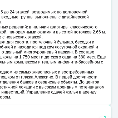
15 до 24 этажей, возводимых по долговечной
, входные группы выполнены с дизайнерской
ы.
ных решений: в наличии квартиры классического
лкой, панорамными окнами и высотой потолков 2,66 м.
е с невысоких этажей.
и для спорта, прогулочный бульвар, беседки и
обилей и находится под круглосуточной охраной и
отдельный многоуровневый паркинг. В составе
олы на 1 750 мест и детского сада на 380 мест. Еще
мальным комплексом и теплым инфинити-бассейном с
 одном из самых живописных и востребованных
 пешком от пляжа Алексино. В пешей доступности
 отделения банков и сервисные объекты. До центра
естижной локации с высоким арендным потенциалом,
 инвестиций. Управление сдачей жилья в аренду
ором.