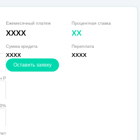
Ежемесячный платеж
Процентная ставка
XXXX
XX
Сумма кредита
Переплата
XXXX
XXXX
Оставить заявку
н Р
90%
лет