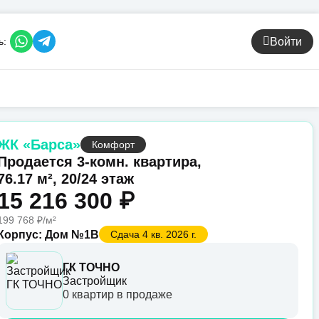
Войти
ь:
ЖК «Барса»
Комфорт
Продается 3-комн. квартира,
76.17 м², 20/24 этаж
15 216 300 ₽
199 768 ₽/м²
Корпус: Дом №1В
Сдача 4 кв. 2026 г.
ГК ТОЧНО
Застройщик
0 квартир в продаже