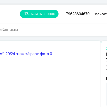
Заказать звонок
+79628604670
Написат
и
Контакты