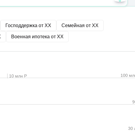
Господдержка от
XX
Семейная от
XX
X
Военная ипотека от
XX
100 мл
10 млн Р
30 