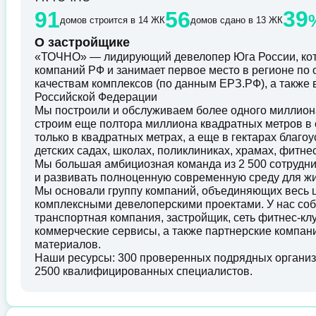
39
91
56
домов строится в 14 ЖК
домов сдано в 13 ЖК
О застройщике
«ТОЧНО» — лидирующий девелопер Юга России, кот
компаний РФ и занимает первое место в регионе по
качествам комплексов (по данным ЕРЗ.РФ), а также
Российской Федерации
Мы построили и обслуживаем более одного миллион
строим еще полтора миллиона квадратных метров в 
только в квадратных метрах, а еще в гектарах благ
детских садах, школах, поликлиниках, храмах, фитнес
Мы большая амбициозная команда из 2 500 сотрудн
и развивать полноценную современную среду для ж
Мы основали группу компаний, объединяющих весь ц
комплексными девелоперскими проектами. У нас соб
транспортная компания, застройщик, сеть фитнес-кл
коммерческие сервисы, а также партнерские компани
материалов.
Наши ресурсы: 300 проверенных подрядных организа
2500 квалифицированных специалистов.