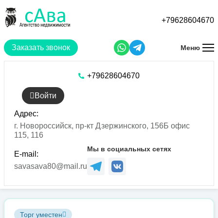
Перейти
к
+79628604670
основному
содержанию
Заказать звонок
Меню
+79628604670
Войти
Адрес:
г. Новороссийск, пр-кт Дзержинского, 156Б офис
115, 116
Мы в социальных сетях
E-mail:
savasava80@mail.ru
Торг уместен