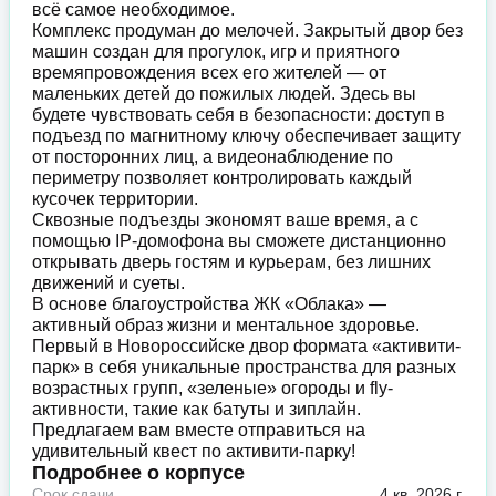
всё самое необходимое.
Комплекс продуман до мелочей. Закрытый двор без
машин создан для прогулок, игр и приятного
времяпровождения всех его жителей — от
маленьких детей до пожилых людей. Здесь вы
будете чувствовать себя в безопасности: доступ в
подъезд по магнитному ключу обеспечивает защиту
от посторонних лиц, а видеонаблюдение по
периметру позволяет контролировать каждый
кусочек территории.
Сквозные подъезды экономят ваше время, а с
помощью IP-домофона вы сможете дистанционно
открывать дверь гостям и курьерам, без лишних
движений и суеты.
В основе благоустройства ЖК «Облака» —
активный образ жизни и ментальное здоровье.
Первый в Новороссийске двор формата «активити-
парк» в себя уникальные пространства для разных
возрастных групп, «зеленые» огороды и fly-
активности, такие как батуты и зиплайн.
Предлагаем вам вместе отправиться на
удивительный квест по активити-парку!
Подробнее о корпусе
Срок сдачи
4 кв. 2026 г.