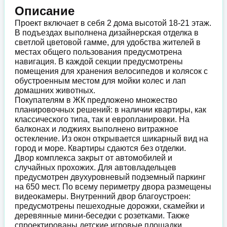
Описание
Проект включает в себя 2 дома высотой 18-21 этаж.
В подъездах выполнена дизайнерская отделка в
светлой цветовой гамме, для удобства жителей в
местах общего пользования предусмотрена
навигация. В каждой секции предусмотрены
помещения для хранения велосипедов и колясок с
обустроенным местом для мойки колес и лап
домашних животных.
Покупателям в ЖК предложено множество
планировочных решений: в наличии квартиры, как
классического типа, так и европланировки. На
балконах и лоджиях выполнено витражное
остекление. Из окон открывается шикарный вид на
город и море. Квартиры сдаются без отделки.
Двор комплекса закрыт от автомобилей и
случайных прохожих. Для автовладельцев
предусмотрен двухуровневый подземный паркинг
на 650 мест. По всему периметру двора размещены
видеокамеры. Внутренний двор благоустроен:
предусмотрены пешеходные дорожки, скамейки и
деревянные мини-беседки с розетками. Также
спроектированы детские игровые площадки,