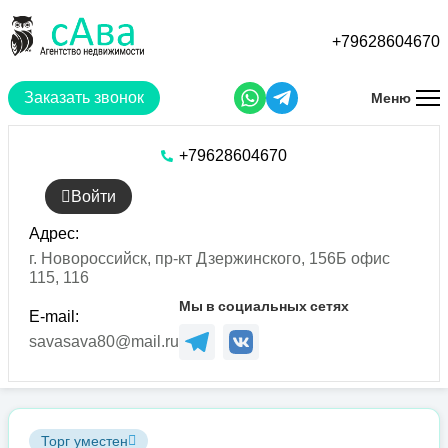
Перейти
к
+79628604670
основному
содержанию
Заказать звонок
Меню
+79628604670
Войти
Адрес:
г. Новороссийск, пр-кт Дзержинского, 156Б офис
115, 116
Мы в социальных сетях
E-mail:
savasava80@mail.ru
Торг уместен