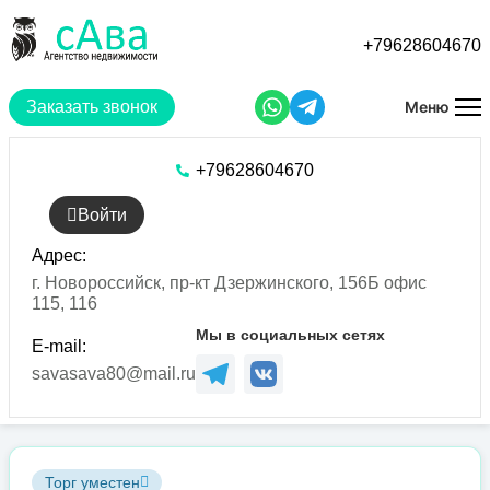
Перейти
к
+79628604670
основному
содержанию
Заказать звонок
Меню
+79628604670
Войти
Адрес:
г. Новороссийск, пр-кт Дзержинского, 156Б офис
115, 116
Мы в социальных сетях
E-mail:
savasava80@mail.ru
Торг уместен