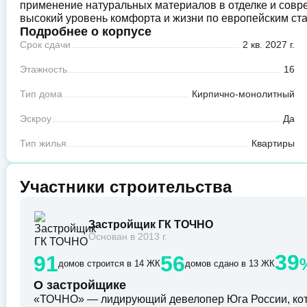
применение натуральных материалов в отделке и совр
высокий уровень комфорта и жизни по европейским ст
Подробнее о корпусе
Срок сдачи
2 кв. 2027 г.
Этажность
16
Тип дома
Кирпично-монолитный
Эскроу
Да
Тип жилья
Квартиры
Участники строительства
Застройщик ГК ТОЧНО
Основан в 2013 г.
39
91
56
домов строится в 14 ЖК
домов сдано в 13 ЖК
О застройщике
«ТОЧНО» — лидирующий девелопер Юга России, кот