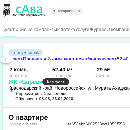
Перейти
к
Новороссийск
основному
содержанию
Купить
Жилые комплексы
Ипотека
Услуги
Журнал
О компани
Торг уместен
2-комн.
52.40 м²
29 м²
Квартира
Площадь
Жилая
ЖК «Барса»
Комфорт
Краснодарский край, Новороссийск, ул. Мурата Ахеджа
9
просмотров,
1
за сегодня
Обновлено:
08:08, 23.02.2026
О квартире
Номер объекта
ta658ebb6002523bcf1059f558