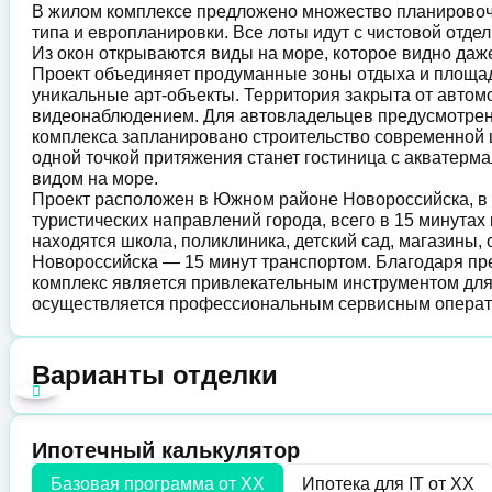
В жилом комплексе предложено множество планировоч
типа и европланировки. Все лоты идут с чистовой отде
Из окон открываются виды на море, которое видно даж
Проект объединяет продуманные зоны отдыха и площадк
уникальные арт-объекты. Территория закрыта от автом
видеонаблюдением. Для автовладельцев предусмотрен 
комплекса запланировано строительство современной шк
одной точкой притяжения станет гостиница с акватер
видом на море.
Проект расположен в Южном районе Новороссийска, в
туристических направлений города, всего в 15 минутах
находятся школа, поликлиника, детский сад, магазины,
Новороссийска — 15 минут транспортом. Благодаря пр
комплекс является привлекательным инструментом для
осуществляется профессиональным сервисным операт
Варианты отделки
Ипотечный калькулятор
Базовая программа от
XX
Ипотека для IT от
XX