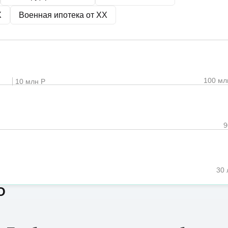
X
Военная ипотека от
XX
100 мл
10 млн Р
30 
О