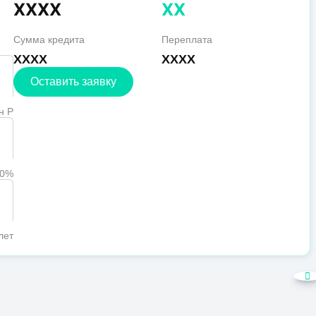
XXXX
XX
Сумма кредита
Переплата
XXXX
XXXX
Оставить заявку
н Р
90%
лет