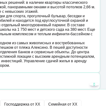
ных решений: в наличии квартиры классического
лкой, панорамными окнами и высотой потолков 2,66 м.
е с невысоких этажей.
и для спорта, прогулочный бульвар, беседки и
обилей и находится под круглосуточной охраной и
отдельный многоуровневый паркинг. В составе
олы на 1 750 мест и детского сада на 380 мест. Еще
мальным комплексом и теплым инфинити-бассейном с
 одном из самых живописных и востребованных
 пешком от пляжа Алексино. В пешей доступности
 отделения банков и сервисные объекты. До центра
естижной локации с высоким арендным потенциалом,
 инвестиций. Управление сдачей жилья в аренду
ором.
Господдержка от
XX
Семейная от
XX