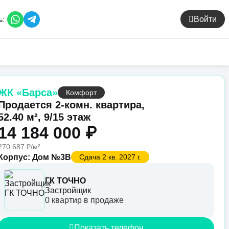
Войти
ь:
ЖК «Барса»
Комфорт
Продается 2-комн. квартира,
52.40 м², 9/15 этаж
14 184 000 ₽
270 687 ₽/м²
Корпус: Дом №3В
Сдача 2 кв. 2027 г.
ГК ТОЧНО
Застройщик
0 квартир в продаже
Показать телефон