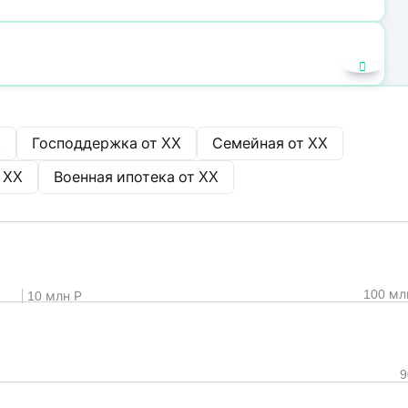
X
Господдержка от
XX
Семейная от
XX
т
XX
Военная ипотека от
XX
100 мл
10 млн Р