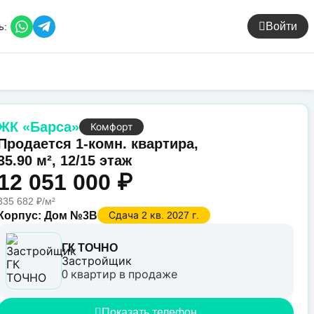
Войти
ь:
ЖК «Барса»
Комфорт
Продается 1-комн. квартира,
35.90 м², 12/15 этаж
12 051 000 ₽
335 682 ₽/м²
Корпус: Дом №3В
Сдача 2 кв. 2027 г.
ГК ТОЧНО
Застройщик
0 квартир в продаже
Показать телефон