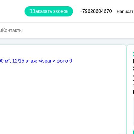
Заказать звонок
+79628604670
Написат
и
Контакты