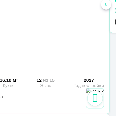
16.10 м²
12
из 15
2027
Кухня
Этаж
Год постройки
ка