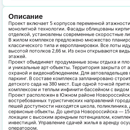
Описание
Проект включает 5 корпусов переменной этажности 
монолитной технологии. Фасады облицованы кирпи
отделкой, установлены современные скоростные ли
В жилом комплексе предложено множество планиро
классического типа и европланировки. Все лоты ид
высотой потолков 2,66 м. Из окон открываются вид
этажей.
Проект объединяет продуманные зоны отдыха и пло
и уникальные арт-объекты. Территория закрыта от 
охраной и видеонаблюдением. Для автовладельцев
паркинг. В составе комплекса запланировано строи
детского сада на 380 мест. Еще одной точкой прит
комплексом и теплым инфинити-бассейном с видом 
Проект расположен в Южном районе Новороссийска
востребованных туристических направлений города,
пешей доступности находятся школа, поликлиника, д
сервисные объекты. До центра Новороссийска — 15
локации с высоким арендным потенциалом, компле
инвестиций. Управление сдачей жилья в аренду о
оператором.