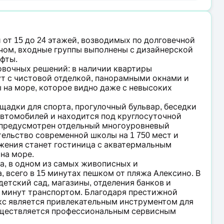
от 15 до 24 этажей, возводимых по долговечной
чом, входные группы выполнены с дизайнерской
фты.
вочных решений: в наличии квартиры
ут с чистовой отделкой, панорамными окнами и
ы на море, которое видно даже с невысоких
щадки для спорта, прогулочный бульвар, беседки
автомобилей и находится под круглосуточной
 предусмотрен отдельный многоуровневый
тельство современной школы на 1 750 мест и
яжения станет гостиница с акватермальным
на море.
, в одном из самых живописных и
 всего в 15 минутах пешком от пляжа Алексино. В
етский сад, магазины, отделения банков и
 минут транспортом. Благодаря престижной
кс является привлекательным инструментом для
существляется профессиональным сервисным