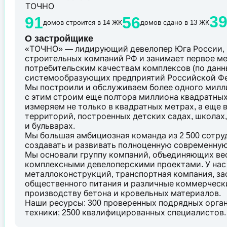
3
91
56
домов строится в 14 ЖК
домов сдано в 13 ЖК
О застройщике
«ТОЧНО» — лидирующий девелопер Юга России, 
строительных компаний РФ и занимает первое ме
потребительским качествам комплексов (по данны
системообразующих предприятий Российской Ф
Мы построили и обслуживаем более одного милл
с этим строим еще полтора миллиона квадратных
измеряем не только в квадратных метрах, а еще 
территорий, построенных детских садах, школах,
и бульварах.
Мы большая амбициозная команда из 2 500 сотр
создавать и развивать полноценную современную
Мы основали группу компаний, объединяющих вес
комплексными девелоперскими проектами. У нас 
металлоконструкций, транспортная компания, зас
общественного питания и различные коммерчески
производству бетона и кровельных материалов.
Наши ресурсы: 300 проверенных подрядных орган
техники; 2500 квалифицированных специалистов.